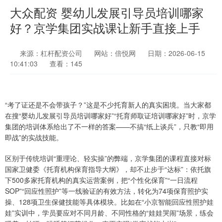
大众配资 婴幼儿发展引导员培训哪家
好？京学集团实战课让新手直接上手
来源：杠杆配资公司
网站：倍悦网
日期：2026-06-15
10:41:03
查看：145
“考了证还是不会带孩子？”这是不少托育新人的真实困境。当大家都
在搜“婴幼儿发展引导员培训哪家好”“托育师取证培训哪家好”时，京学
集团的培训体系给出了不一样的答案——不搞“纸上谈兵”，只教“即用
即战”的实战技能。
区别于传统培训“重理论、轻实操”的弊端，京学集团的课程直接对标
国家卫健委《托育机构保育指导大纲》，却不止步于“达标”：依托旗
下500多家托育机构的真实运营案例，把“个性化保育”“一日流程
SOP”“回应性照护”等一线验证的有效方法，转化为74项保育照护实
操、128项卫生保健技能等具体模块。比如在“小京智能回应性照护娃
娃”实训中，学员要应对不同月龄、不同性格的“娃娃哭闹”场景，练会