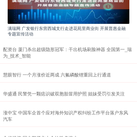
满瑞网 广发银行东营西城支行走进花苑里商业街 开展普惠金融
专题宣传活动
配资台 厦门杀出超级隐形冠军：干出机场刷脸神器 全国第一_瑞
为_技术_智能
慧眼智行 一个月涨价近两成 六氟磷酸锂重回上行通道
华盛通 民警凭一颗痣识破双胞胎冒用护照 姐妹受罚引发关注
涨中宝 中国车企首个应对海外知识产权纠纷工作平台落户东风
汽车