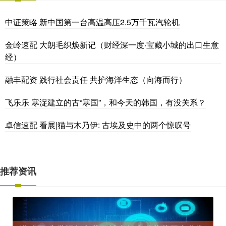
中证策略 新中国第一台高温高压2.5万千瓦汽轮机
金岭速配 大朗毛织焕新记（财经深一度·宝藏小城的出口生意
经）
融丰配资 践行社会责任 共护海洋生态（向海而行）
飞乐乐 寒浞建立的古“寒国”，和今天的韩国，有没关系？
卓信速配 看展|猫与木乃伊: 古埃及史中的两个惊叹号
推荐资讯