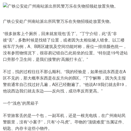
广铁公安处广州南站派出所民警万乐在失物招领处放置失物。
“很多旅客上个厕所，回来就发现包‘丢了’。”丁宁介绍，此“丢”非
彼“丢”，多数时候是找错了位置，或者因为太相似被人错拿。以三楼
候车厅为例，A、B两区建筑及空间功能对称，座位一排排颜色统一，
没有参照物情况下，很容易记错自己此前坐的位置。“特别是19号进站
口旁那个卫生间，是我们接警的‘高频打卡点’。”
不过，找的过程往往不那么顺利。“我的经验是，如果他说东西是在A
区不见的，那大概率东西是在反方向的B区。”丁宁解释，因为失主报
警前通常自己找过好几遍，A区已经翻遍了。“他说A19我们就去B19，
他说西边我们就去东边——反向找，成功率反而更高。”
一个“浅色”的黑箱子
不管旅客丢的是一个包，一副耳机，还是一根充电线，在广州南站民
警眼里，没有“小案子”，只有“小马虎”。寻物的“顶级难度”当属证件、
钥匙、内存卡这些小物件。