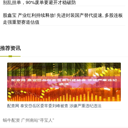
别乱挂单，90%废单要避开才稳破防
股鑫宝 产业红利持续释放! 先进封装国产替代提速, 多股连板
走强重塑赛道估值
推荐资讯
配查网 泰安岱岳区委常委刘峰被查 涉嫌严重违纪违法
蜗牛配资 广州南站“寻宝人”