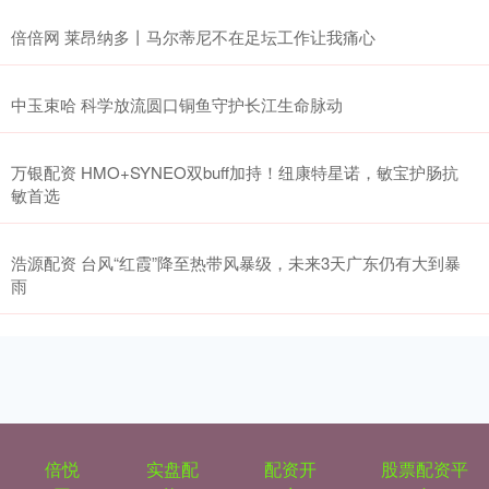
倍倍网 莱昂纳多丨马尔蒂尼不在足坛工作让我痛心
中玉束哈 科学放流圆口铜鱼守护长江生命脉动
万银配资 HMO+SYNEO双buff加持！纽康特星诺，敏宝护肠抗
敏首选
浩源配资 台风“红霞”降至热带风暴级，未来3天广东仍有大到暴
雨
倍悦
实盘配
配资开
股票配资平