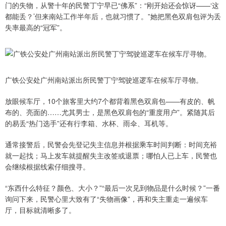
门的失物，从警十年的民警丁宁早已“佛系”：“刚开始还会惊讶——‘这
都能丢？’但来南站工作半年后，也就习惯了。”她把黑色双肩包评为丢
失率最高的“冠军”。
广铁公安处广州南站派出所民警丁宁驾驶巡逻车在候车厅寻物。
放眼候车厅，10个旅客里大约7个都背着黑色双肩包——有皮的、帆
布的、亮面的……尤其男士，是黑色双肩包的“重度用户”。紧随其后
的易丢“热门选手”还有行李箱、水杯、雨伞、耳机等。
通常接警后，民警会先登记失主信息并根据乘车时间判断：时间充裕
就一起找；马上发车就提醒失主改签或退票；哪怕人已上车，民警也
会继续根据线索仔细搜寻。
“东西什么特征？颜色、大小？”“最后一次见到物品是什么时候？”一番
询问下来，民警心里大致有了“失物画像”，再和失主重走一遍候车
厅，目标就清晰多了。