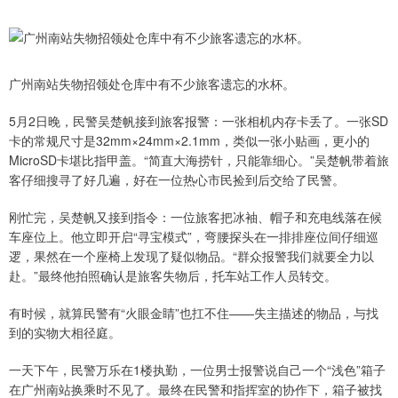
广州南站失物招领处仓库中有不少旅客遗忘的水杯。
5月2日晚，民警吴楚帆接到旅客报警：一张相机内存卡丢了。一张SD
卡的常规尺寸是32mm×24mm×2.1mm，类似一张小贴画，更小的
MicroSD卡堪比指甲盖。“简直大海捞针，只能靠细心。”吴楚帆带着旅
客仔细搜寻了好几遍，好在一位热心市民捡到后交给了民警。
刚忙完，吴楚帆又接到指令：一位旅客把冰袖、帽子和充电线落在候
车座位上。他立即开启“寻宝模式”，弯腰探头在一排排座位间仔细巡
逻，果然在一个座椅上发现了疑似物品。“群众报警我们就要全力以
赴。”最终他拍照确认是旅客失物后，托车站工作人员转交。
有时候，就算民警有“火眼金睛”也扛不住——失主描述的物品，与找
到的实物大相径庭。
一天下午，民警万乐在1楼执勤，一位男士报警说自己一个“浅色”箱子
在广州南站换乘时不见了。最终在民警和指挥室的协作下，箱子被找