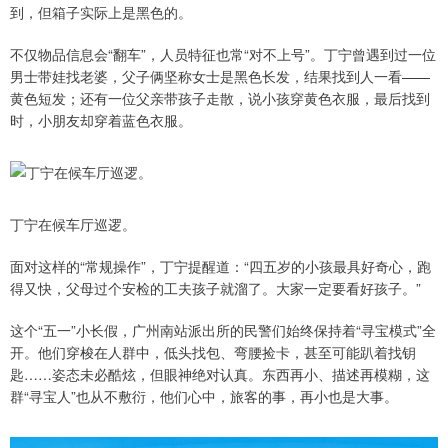
到，但箱子实际上是黑色的。
不仅物品信息会“翻车”，人员特征也常“对不上号”。丁宁曾遇到过一位
男士带娃找老婆，父子俩坚称女士是黑色长发，结果找到人一看——
黄色短发；还有一位父亲带孩子走散，说小孩穿黄色衣服，最后找到
时，小朋友却穿着蓝色衣服。
丁宁在候车厅巡逻。
面对这样的“常规操作”，丁宁提醒道：“四五岁的小孩最具好奇心，跑
得又快，父母过个安检的工夫孩子就溜了。大家一定要看好孩子。”
这个“五一”小长假，广州南站派出所的民警们始终保持着“寻宝模式”全
开。他们穿梭在人群中，低头找包、弯腰捡卡，甚至可能趴着找钥
匙……姿态未必酷炫，但眼神绝对认真。东西再小、描述再模糊，这
群“寻宝人”也从不敷衍，他们心中，旅客的事，再小也是大事。