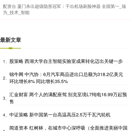
配资台 厦门杀出超级隐形冠军：干出机场刷脸神器 全国第一_瑞
为_技术_智能
最新文章
股策略 西湖大学自主智能实验室成果转化迈出关键一步
1、
锦牛网 中汽协：6月汽车商品进出口总额为318.2亿美元
2、
环比增长8% 同比增长35.5%
汇金财富 两个人的满配座驾 别克至境L7纯电16.99万起预
3、
售
中证策略 新中国第一台高温高压2.5万千瓦汽轮机
4、
闻道资本 红树林，在城市中心深呼吸（全面推进美丽中国