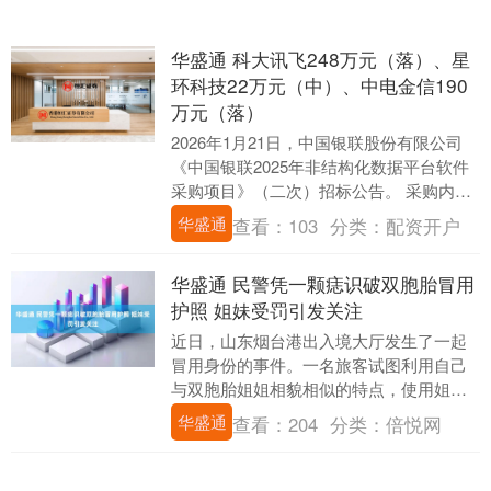
华盛通 科大讯飞248万元（落）、星
环科技22万元（中）、中电金信190
万元（落）
2026年1月21日，中国银联股份有限公司
《中国银联2025年非结构化数据平台软件
采购项目》（二次）招标公告。 采购内
容： 本次采购非结构化数据平台软件永久
华盛通
查看：
103
分类：
配资开户
不限....
华盛通 民警凭一颗痣识破双胞胎冒用
护照 姐妹受罚引发关注
近日，山东烟台港出入境大厅发生了一起
冒用身份的事件。一名旅客试图利用自己
与双胞胎姐姐相貌相似的特点，使用姐姐
的护照蒙混过关，但被民警当场识破，姐
华盛通
查看：
204
分类：
倍悦网
妹二人均受到处罚....