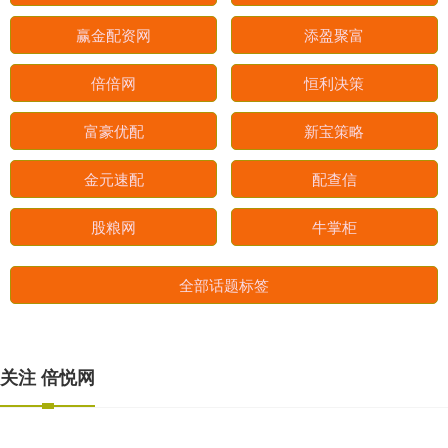
赢金配资网
添盈聚富
倍倍网
恒利决策
富豪优配
新宝策略
金元速配
配查信
股粮网
牛掌柜
全部话题标签
关注 倍悦网