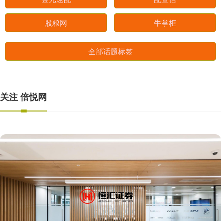
股粮网
牛掌柜
全部话题标签
关注 倍悦网