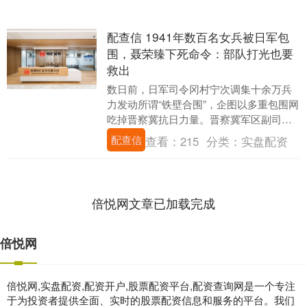
配查信 1941年数百名女兵被日军包
围，聂荣臻下死命令：部队打光也要
救出
数日前，日军司令冈村宁次调集十余万兵
力发动所谓“铁壁合围”，企图以多重包围网
吃掉晋察冀抗日力量。晋察冀军区副司令
聂荣臻得到情报后，第一反应不是保全主
配查信
查看：
215
分类：
实盘配资
力，而是医护....
倍悦网文章已加载完成
倍悦网
倍悦网,实盘配资,配资开户,股票配资平台,配资查询网是一个专注
于为投资者提供全面、实时的股票配资信息和服务的平台。我们