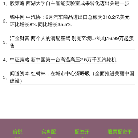
股策略 西湖大学自主智能实验室成果转化迈出关键一步
1、
锦牛网 中汽协：6月汽车商品进出口总额为318.2亿美元
2、
环比增长8% 同比增长35.5%
汇金财富 两个人的满配座驾 别克至境L7纯电16.99万起预
3、
售
中证策略 新中国第一台高温高压2.5万千瓦汽轮机
4、
闻道资本 红树林，在城市中心深呼吸（全面推进美丽中国
5、
建设）
倍悦
实盘配
配资开
股票配资平