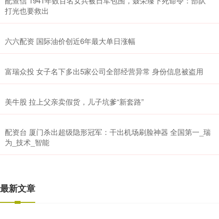
配查信 1941年数百名女兵被日军包围，聂荣臻下死命令：部队
打光也要救出
六六配资 国际油价创近6年最大单日涨幅
富瑞众投 女子名下多出5家公司全部经营异常 身份信息被盗用
美牛股 拉上父亲卖假货，儿子坑爹“新套路”
配资台 厦门杀出超级隐形冠军：干出机场刷脸神器 全国第一_瑞
为_技术_智能
最新文章