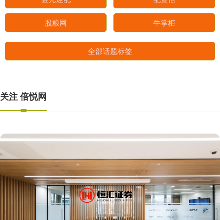
股粮网
牛掌柜
全部话题标签
关注 倍悦网