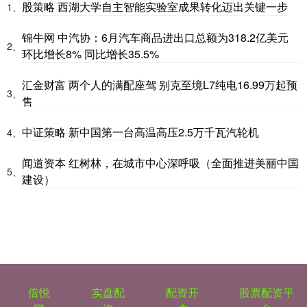
股策略 西湖大学自主智能实验室成果转化迈出关键一步
1、
锦牛网 中汽协：6月汽车商品进出口总额为318.2亿美元
2、
环比增长8% 同比增长35.5%
汇金财富 两个人的满配座驾 别克至境L7纯电16.99万起预
3、
售
中证策略 新中国第一台高温高压2.5万千瓦汽轮机
4、
闻道资本 红树林，在城市中心深呼吸（全面推进美丽中国
5、
建设）
倍悦
实盘配
配资开
股票配资平