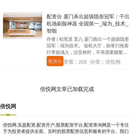
配资台 厦门杀出超级隐形冠军：干出
机场刷脸神器 全国第一_瑞为_技术_
智能
作者 | 铅笔道 直八 厦门跑出一个超级隐形
冠军：瑞为技术。 值机大厅，旅客们拖着
行李箱涌入，过安检时，不再需要频繁掏
出身份证和登机牌。走进毫米波安检通
配资台
查看：
205
分类：
倍悦网
道，智能....
倍悦网文章已加载完成
倍悦网
倍悦网,实盘配资,配资开户,股票配资平台,配资查询网是一个专注
于为投资者提供全面、实时的股票配资信息和服务的平台。我们