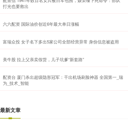
配查信 1941年数百名女兵被日军包围，聂荣臻下死命令：部队
打光也要救出
六六配资 国际油价创近6年最大单日涨幅
富瑞众投 女子名下多出5家公司全部经营异常 身份信息被盗用
美牛股 拉上父亲卖假货，儿子坑爹“新套路”
配资台 厦门杀出超级隐形冠军：干出机场刷脸神器 全国第一_瑞
为_技术_智能
最新文章