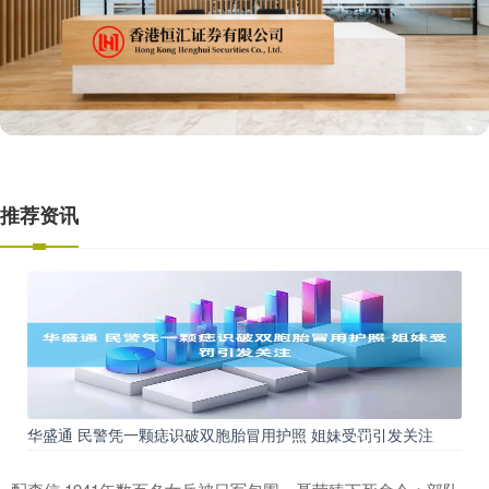
推荐资讯
华盛通 民警凭一颗痣识破双胞胎冒用护照 姐妹受罚引发关注