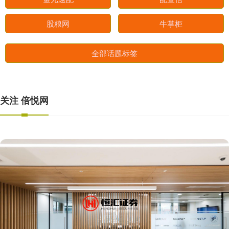
股粮网
牛掌柜
全部话题标签
关注 倍悦网