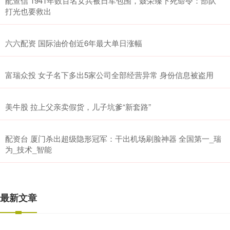
配查信 1941年数百名女兵被日军包围，聂荣臻下死命令：部队
打光也要救出
六六配资 国际油价创近6年最大单日涨幅
富瑞众投 女子名下多出5家公司全部经营异常 身份信息被盗用
美牛股 拉上父亲卖假货，儿子坑爹“新套路”
配资台 厦门杀出超级隐形冠军：干出机场刷脸神器 全国第一_瑞
为_技术_智能
最新文章