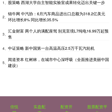
股策略 西湖大学自主智能实验室成果转化迈出关键一步
1、
锦牛网 中汽协：6月汽车商品进出口总额为318.2亿美元
2、
环比增长8% 同比增长35.5%
汇金财富 两个人的满配座驾 别克至境L7纯电16.99万起预
3、
售
中证策略 新中国第一台高温高压2.5万千瓦汽轮机
4、
闻道资本 红树林，在城市中心深呼吸（全面推进美丽中国
5、
建设）
倍悦
实盘配
配资开
股票配资平